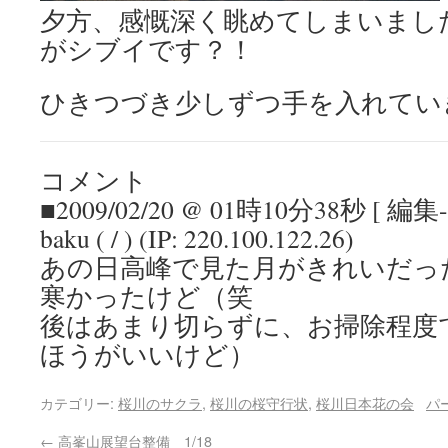
夕方、感慨深く眺めてしまいまし
がシブイです？！
ひきつづき少しずつ手を入れてい
コメント
■2009/02/20 @ 01時10分38秒 [ 編
baku ( / ) (IP: 220.100.122.26)
あの日高峰で見た月がきれいだっ
寒かったけど（笑
後はあまり切らずに、お掃除程度
ほうがいいけど）
カテゴリー:
桜川のサクラ
,
桜川の桜守行状
,
桜川日本花の会
パ
←
高峯山展望台整備 1/18