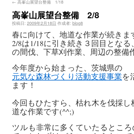
←
高峯山展望台整備 1/18
高峯山展望台整備 2/8
投稿日:
2009年2月18日
作成者:
blog8
春に向けて、地道な作業が続きます(^
2/8は1/18に引き続き３回目とな
の間伐、下草刈作業、周辺の整備
今年度から始まった、茨城県の
元気な森林づくり活動支援事業
を
ます！
今回もひたすら、枯れ木を伐採し
道な作業です(^^;)
ツルも非常に多くていたるところ