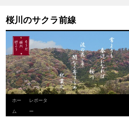
桜川のサクラ前線
ホー
レポータ
ム
ー